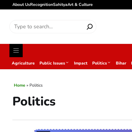
About Us
Recognition
Sahitya
Art & Culture
Search
for:
Agriculture
Public Issues
Impact
Politics
Bihar
Home
»
Politics
Politics