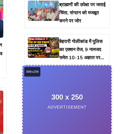
ब्राह्मणों की उपेक्षा पर जताई
चिंता, संगठन को मजबूत
करने पर जोर
बेहरारी गोलीकांड में पुलिस
ाण
का एक्शन तेज, 9 नामजद
दव
समेत 10-15 अज्ञात पर
केस दर्ज, गिरफ्तारी को
ताबड़तोड़ छापेमारी
300 x 250
ADVERTISEMENT