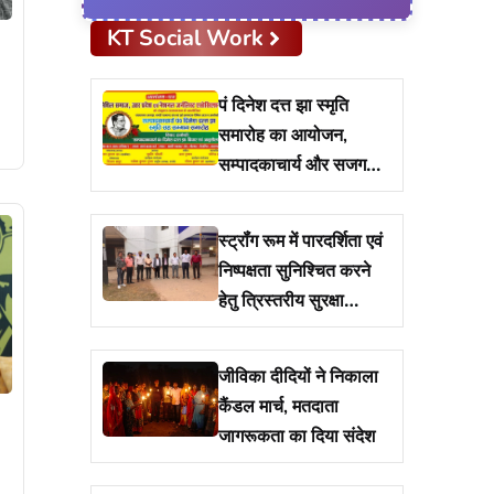
KT Social Work
पं दिनेश दत्त झा स्मृति
समारोह का आयोजन,
सम्पादकाचार्य और सजग
प्रहरी सम्मान से पत्रकार
हुए सम्मानित
स्ट्रॉंग रूम में पारदर्शिता एवं
निष्पक्षता सुनिश्चित करने
हेतु त्रिस्तरीय सुरक्षा
व्यवस्था है लागू
जीविका दीदियों ने निकाला
कैंडल मार्च, मतदाता
जागरूकता का दिया संदेश