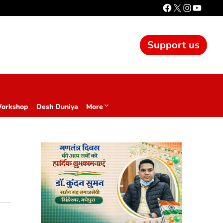
Support us
Workshop
Desh Duniya
More