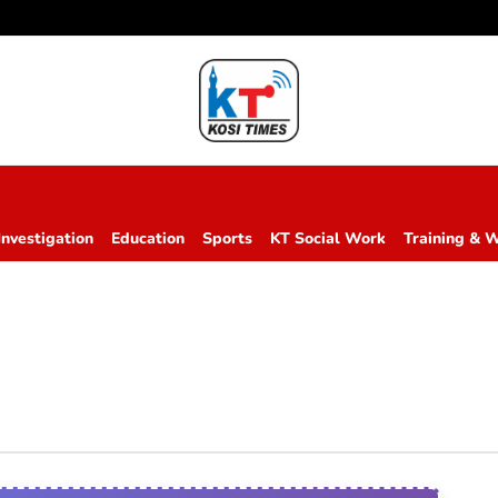
Investigation
Education
Sports
KT Social Work
Training & 