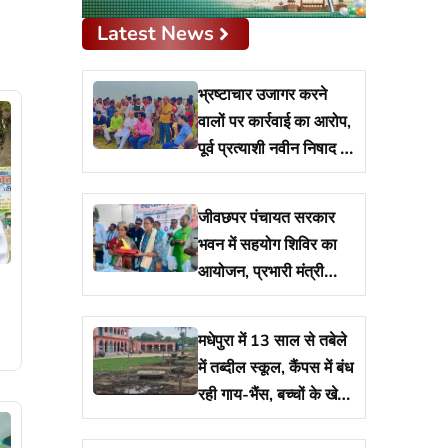
Latest News
भ्रष्टाचार उजागर करने
वालों पर कार्रवाई का आरोप,
पूर्व प्रत्याशी नवीन निषाद ने
विधायक व प्रशासन से मांगा
जवाब
जीवछपर पंचायत सरकार
भवन में सहयोग शिविर का
आयोजन, प्रभारी मंत्री
शीला मंडल ने किया शुभारंभ
मधेपुरा में 13 साल से तबेले
में तब्दील स्कूल, कैंपस में बंध
रही गाय-भैंस, बच्चों के खेल
मैदान पर रखा है 17 नाद