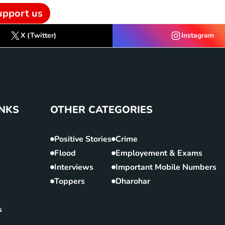
upport us
X (Twitter)
Instagram
INKS
OTHER CATEGORIES
Positive Stories
Crime
Flood
Employement & Exams
Interviews
Important Mobile Numbers
Toppers
Dharohar
s