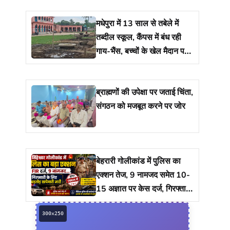
मधेपुरा में 13 साल से तबेले में
तब्दील स्कूल, कैंपस में बंध रही
गाय-भैंस, बच्चों के खेल मैदान पर
रखा है 17 नाद
ब्राह्मणों की उपेक्षा पर जताई चिंता,
संगठन को मजबूत करने पर जोर
बेहरारी गोलीकांड में पुलिस का
एक्शन तेज, 9 नामजद समेत 10-
15 अज्ञात पर केस दर्ज, गिरफ्तारी
को ताबड़तोड़ छापेमारी