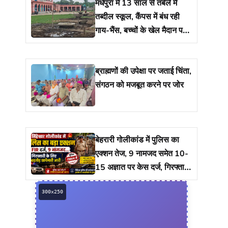
मधेपुरा में 13 साल से तबेले में
तब्दील स्कूल, कैंपस में बंध रही
गाय-भैंस, बच्चों के खेल मैदान पर
रखा है 17 नाद
ब्राह्मणों की उपेक्षा पर जताई चिंता,
संगठन को मजबूत करने पर जोर
बेहरारी गोलीकांड में पुलिस का
एक्शन तेज, 9 नामजद समेत 10-
15 अज्ञात पर केस दर्ज, गिरफ्तारी
को ताबड़तोड़ छापेमारी