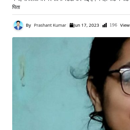
पिता
By
Prashant Kumar
Jun 17, 2023
196
View