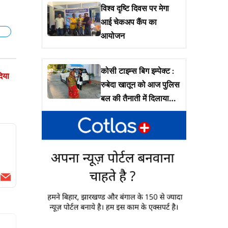
विश्व दृष्टि दिवस पर मेगा
आई चेकअप कैंप का
आयोजन
egram
कोसी टाइम्स बिग इम्पेक्ट :
िया
रुबेदा खातून को आज पुलिस
बल की तैनाती में दिलाया
जायेगा उनके जमीं पर कब्ज़ा
Email