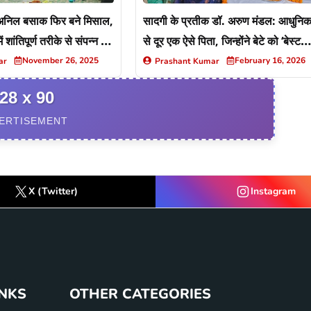
 अनिल बसाक फिर बने मिसाल,
सादगी के प्रतीक डॉ. अरुण मंडल: आधुनि
ं शांतिपूर्ण तरीके से संपन्न की
से दूर एक ऐसे पिता, जिन्होंने बेटे को ‘बेस्ट
डॉक्टर’ बनने की सीख दी
November 26, 2025
February 16, 2026
ar
Prashant Kumar
28 x 90
ERTISEMENT
X (Twitter)
Instagram
INKS
OTHER CATEGORIES