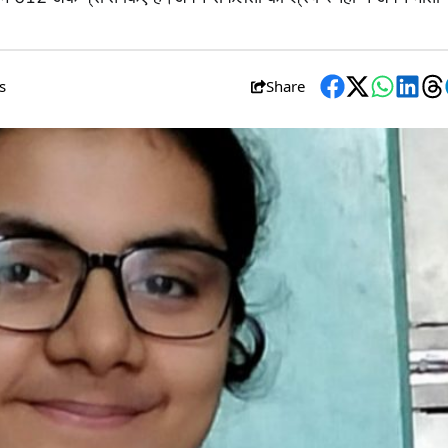
s
Share
Facebook
Twitter
WhatsA
Link
T