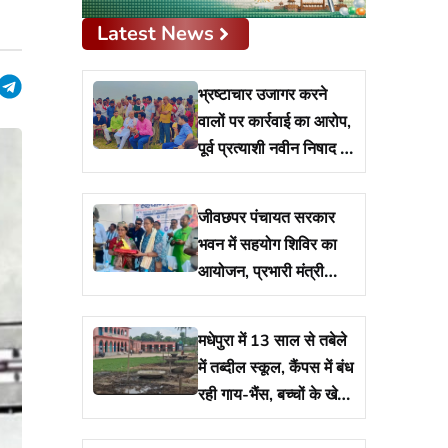
Latest News
भ्रष्टाचार उजागर करने
pp
edIn
hreads
Telegram
वालों पर कार्रवाई का आरोप,
पूर्व प्रत्याशी नवीन निषाद ने
विधायक व प्रशासन से मांगा
जवाब
जीवछपर पंचायत सरकार
भवन में सहयोग शिविर का
आयोजन, प्रभारी मंत्री
शीला मंडल ने किया शुभारंभ
मधेपुरा में 13 साल से तबेले
में तब्दील स्कूल, कैंपस में बंध
रही गाय-भैंस, बच्चों के खेल
मैदान पर रखा है 17 नाद