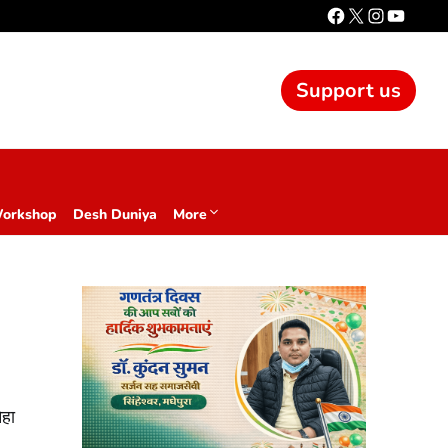
Support us
Workshop
Desh Duniya
More
ेहा