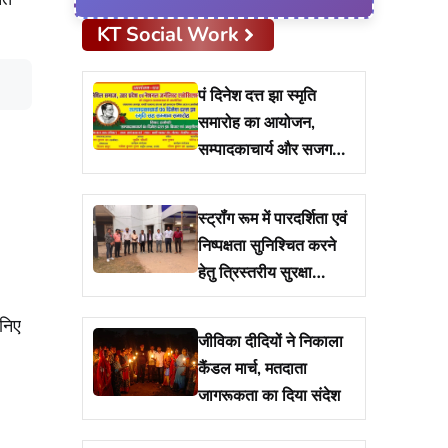
KT Social Work
पं दिनेश दत्त झा स्मृति
समारोह का आयोजन,
सम्पादकाचार्य और सजग
प्रहरी सम्मान से पत्रकार
हुए सम्मानित
स्ट्रॉंग रूम में पारदर्शिता एवं
निष्पक्षता सुनिश्चित करने
हेतु त्रिस्तरीय सुरक्षा
व्यवस्था है लागू
निए
जीविका दीदियों ने निकाला
कैंडल मार्च, मतदाता
जागरूकता का दिया संदेश