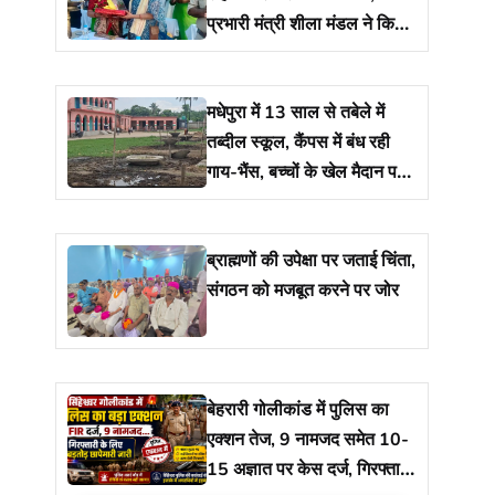
प्रभारी मंत्री शीला मंडल ने किया
शुभारंभ
मधेपुरा में 13 साल से तबेले में
तब्दील स्कूल, कैंपस में बंध रही
गाय-भैंस, बच्चों के खेल मैदान पर
रखा है 17 नाद
ब्राह्मणों की उपेक्षा पर जताई चिंता,
संगठन को मजबूत करने पर जोर
बेहरारी गोलीकांड में पुलिस का
एक्शन तेज, 9 नामजद समेत 10-
15 अज्ञात पर केस दर्ज, गिरफ्तारी