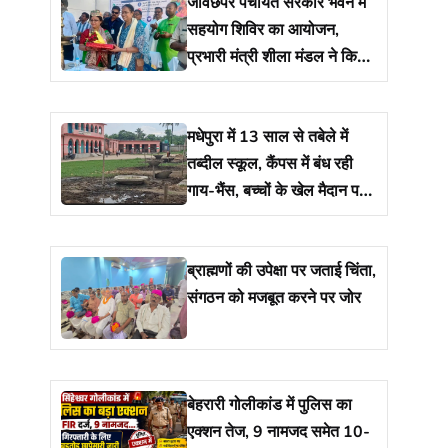
जीवछपर पंचायत सरकार भवन में
सहयोग शिविर का आयोजन,
प्रभारी मंत्री शीला मंडल ने किया
शुभारंभ
मधेपुरा में 13 साल से तबेले में
तब्दील स्कूल, कैंपस में बंध रही
गाय-भैंस, बच्चों के खेल मैदान पर
रखा है 17 नाद
ब्राह्मणों की उपेक्षा पर जताई चिंता,
संगठन को मजबूत करने पर जोर
बेहरारी गोलीकांड में पुलिस का
एक्शन तेज, 9 नामजद समेत 10-