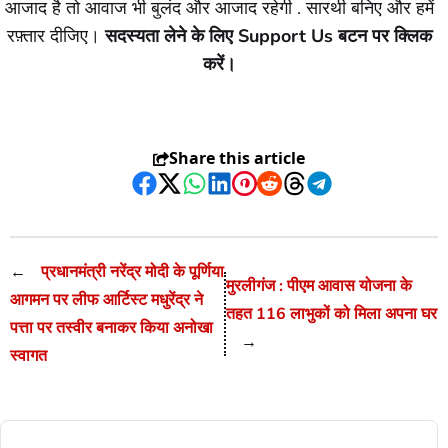
आजाद है तो आवाज भी बुलंद और आजाद रहेगी . सारथी बनिए और हमें
रफ़्तार दीजिए।
सदस्यता लेने के लिए Support Us बटन पर क्लिक
करें।
Share this article
Facebook
Twitter
WhatsApp
LinkedIn
Pinterest
Reddit
Threads
Telegram
←
प्रधानमंत्री नरेंद्र मोदी के पूर्णिया
मुरलीगंज : पीएम आवास योजना के
आगमन पर लीफ आर्टिस्ट मधुरेंद्र ने
तहत 116 लाभुकों को मिला अपना घर
पत्ता पर तस्वीर बनाकर किया अनोखा
→
स्वागत