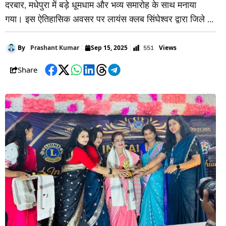
दरबार, मधेपुरा में बड़े धूमधाम और भव्य समारोह के साथ मनाया
गया। इस ऐतिहासिक अवसर पर लायंस क्लब सिंघेश्वर द्वारा जिले में
तीन नए क्लबों की स्थापना की गई – 1. लायंस क्लब सिंघेश्वर
फेमिना, 2. लायंस क्लब मुरलीगंज उड़ान, 3. लायंस क्लब गम्हरिया ।
Views
By
Prashant Kumar
Sep 15, 2025
551
इन
Share
Facebook
Twitter
WhatsApp
LinkedIn
Threads
Telegram