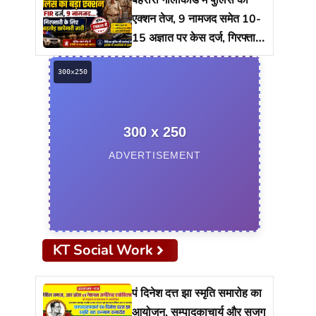
एक्शन तेज, 9 नामजद समेत 10-
15 अज्ञात पर केस दर्ज, गिरफ्तारी
को ताबड़तोड़ छापेमारी
300 x 250
ADVERTISEMENT
KT Social Work
पं दिनेश दत्त झा स्मृति समारोह का
आयोजन, सम्पादकाचार्य और सजग